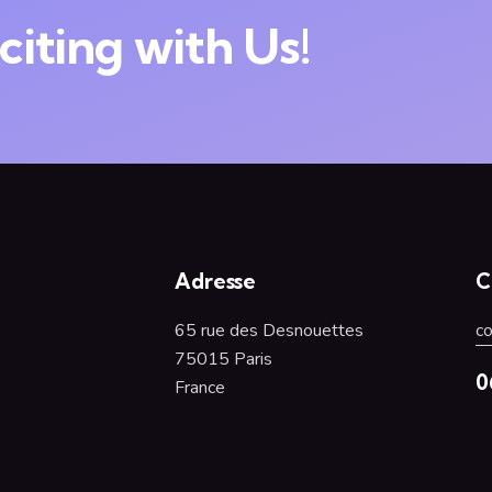
iting with Us!
Adresse
C
65 rue des Desnouettes
c
75015 Paris
0
France