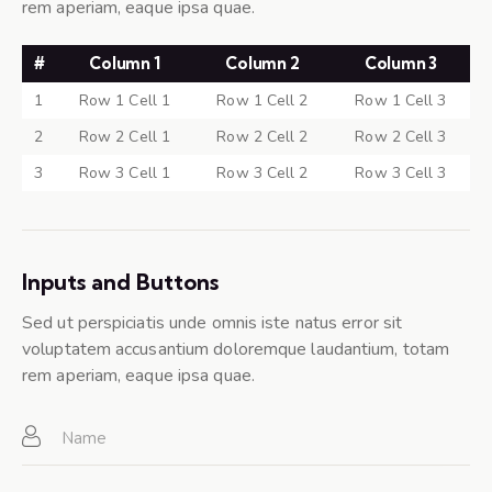
rem aperiam, eaque ipsa quae.
#
Column 1
Column 2
Column 3
1
Row 1 Cell 1
Row 1 Cell 2
Row 1 Cell 3
2
Row 2 Cell 1
Row 2 Cell 2
Row 2 Cell 3
3
Row 3 Cell 1
Row 3 Cell 2
Row 3 Cell 3
Inputs and Buttons
Sed ut perspiciatis unde omnis iste natus error sit
voluptatem accusantium doloremque laudantium, totam
rem aperiam, eaque ipsa quae.