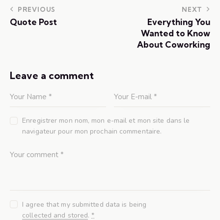
PREVIOUS
NEXT
Quote Post
Everything You
Wanted to Know
About Coworking
Leave a comment
Enregistrer mon nom, mon e-mail et mon site dans le
navigateur pour mon prochain commentaire.
I agree that my submitted data is being
collected and stored
.
*