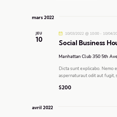
h
S
m
e
é
o
mars 2022
l
t
r
e
-
c
c
JEU
10/03/2022 @ 10:00
-
10/04/2
c
10
t
l
Social Business H
h
i
é
o
.
Manhattan Club
350 5th Ave
e
n
R
n
Dicta sunt explicabo. Nemo e
e
e
e
aspernaturaut odit aut fugit,
c
z
t
h
$200
u
e
n
n
r
e
c
a
avril 2022
d
h
a