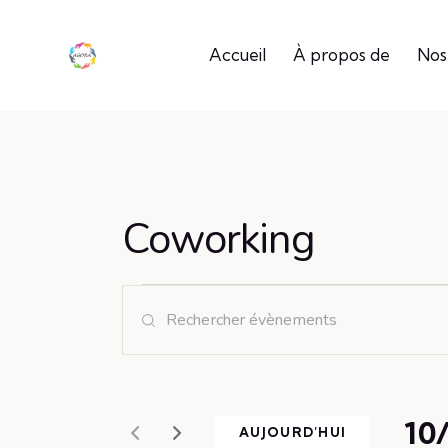
Accueil
À propos de
Nos
Coworking
R
S
a
e
i
c
s
i
10
AUJOURD’HUI
r