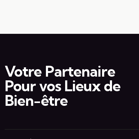
t
v
-
c
u
l
e
é
.
s
Votre Partenaire
É
Pour vos Lieux de
v
Bien-être
è
n
e