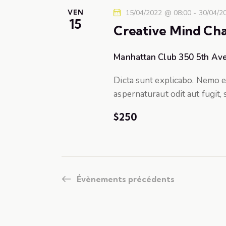
v
e
t
VEN
15/04/2022 @ 08:00
-
30/04/2
r
15
e
i
Creative Mind Cha
É
.
v
g
Manhattan Club
350 5th Ave
è
n
a
Dicta sunt explicabo. Nemo e
e
aspernaturaut odit aut fugit,
t
m
e
$250
i
n
t
o
s
p
n
Évènements
précédents
a
d
r
m
e
o