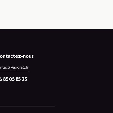
v
è
n
e
m
e
n
ontactez-nous
t
ontact@agora1.fr
6 85 05 85 25