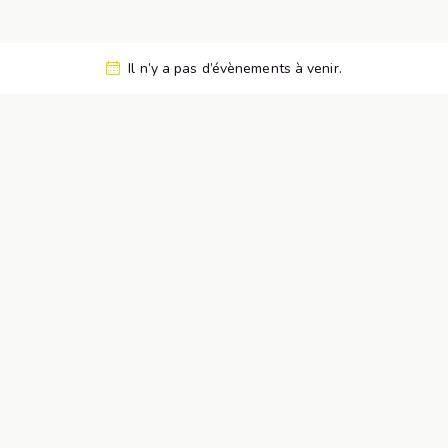
Il n’y a pas d’évènements à venir.
N
o
t
i
c
e