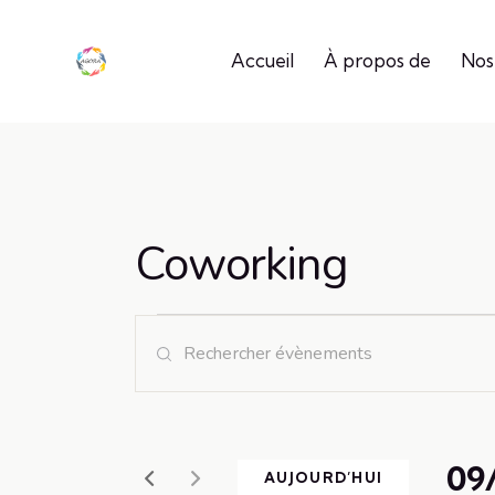
Accueil
À propos de
Nos
Coworking
R
S
a
e
i
c
s
i
09
AUJOURD’HUI
r