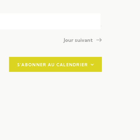
a
t
i
o
Jour suivant
n
d
S’ABONNER AU CALENDRIER
e
v
u
e
s
É