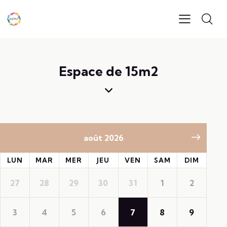
Espace de 15m2
août 2026
LUN
MAR
MER
JEU
VEN
SAM
DIM
27
28
29
30
31
1
2
3
4
5
6
7
8
9